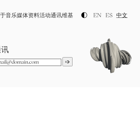
于
音乐
媒体资料
活动
通讯
维基
EN
ES
中文
通讯
➩